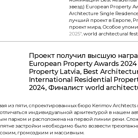
звезд) European Property A
Architecture Single Residenc
лучший проект в Европе, Pr
проект мира, Особое упоми
2025",
world architectural fest
Проект получил высшую награду 
European Property Awards 2024
Property Latvia, Best Architectu
International Residential Prope
2024, Финалист world architectu
вая из пяти, спроектированных бюро Kerimov Architects
 отличаться индивидуальной архитектурой в нашем авт
м парком и расположена на первой линии реки. Сложно
пятне застройки необходимо было возвести трехэтажн
соким, громоздким и массивным.