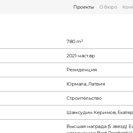
Проекты
О бюро
Кон
780 m²
2021-наст.вр
Резиденция
Юрмала, Латвия
Строительство
Шамсудин Керимов, Екате
Высшая награда (5 звезд) E
номинации Best Residential 