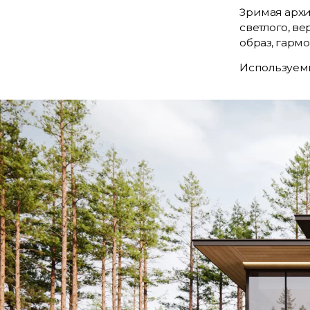
Зримая архи
светлого, в
образ, гар
Используемы