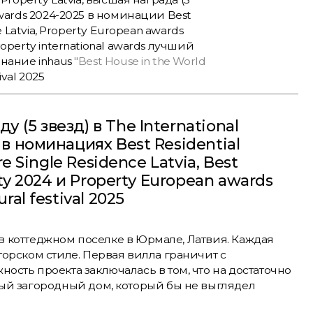
wards 2024-2025 в номинации Best
e Latvia, Property European awards
operty international awards лучший
нание inhaus
"Best House in the World
ival 2025
(5 звезд) в The International
 в номинациях Best Residential
re Single Residence Latvia, Best
rty 2024 и Property European awards
ral festival 2025
 в коттеджном поселке в Юрмале, Латвия. Каждая
орском стиле. Первая вилла граничит с
сть проекта заключалась в том, что на достаточно
ый загородный дом, который бы не выглядел