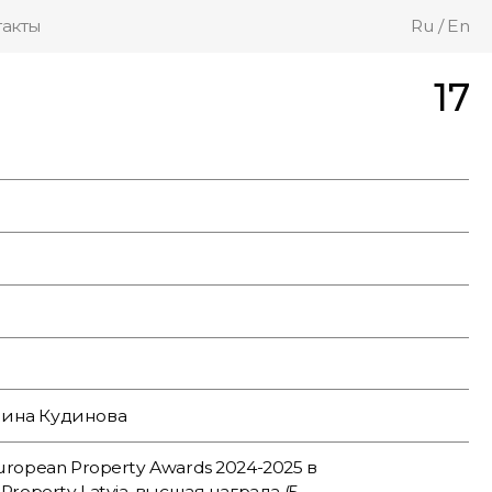
такты
Ru
/
En
17
рина Кудинова
uropean Property Awards 2024-2025 в
Property Latvia, высшая награда (5