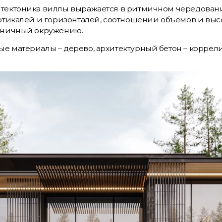
тектоника виллы выражается в ритмичном чередовани
ертикалей и горизонталей, соотношении объемов и высо
моничный окружению.
е материалы – дерево, архитектурный бетон – коррел